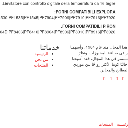
Lievitatore con controllo digitale della temperatura da 16 teglie.
FORNI COMPATIBILI EXPLORA:
530|PF1535|PF1545|PF7904|PF7906|PF7910|PF7916|PF7920
FORNI COMPATIBILI PIRON:
04D|PF8406|PF8410|PF8904|PF8906|PF8910|PF8916|PF8920
خدماتنا
نعمل في هذا المجال منذ عام 1984، وأسهمنا
 في صناعة المخبوزات. ونظرًا
الرئيسية
المستمر في هذا المجال، فقد أصبحنا
من نحن
ليًا كوننا الأكثر رواجًا بين موردي
المنتجات
لمطابخ والمخابز.
رئيسية
المنتجات