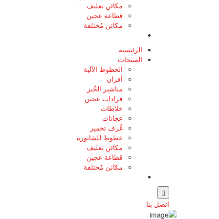
مكائن تغليف
قطاعة عجين
مكائن مٌختلفة
الرئيسية
المنتجات
الخطوط الآلية
أفران
مناشير الخٌبز
فرادات عجين
خلاطات
عجانات
غٌرف تخمير
خطوط للشابوره
مكائن تغليف
قطاعة عجين
مكائن مٌختلفة
اتصل بنا