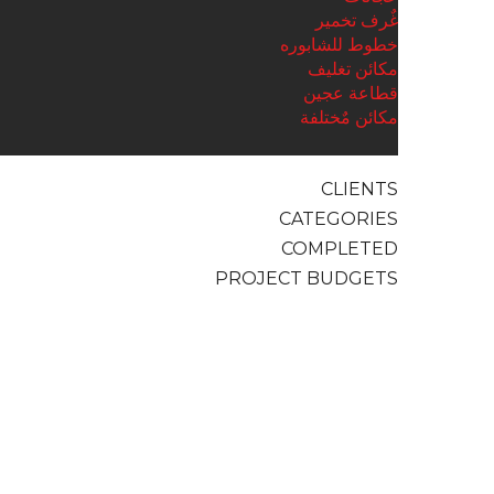
غٌرف تخمير
خطوط للشابوره
مكائن تغليف
قطاعة عجين
مكائن مٌختلفة
CLIENTS
CATEGORIES
COMPLETED
PROJECT BUDGETS