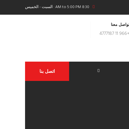
8:30 AM to 5:00 PM : السبت - الخميس
واصل معنا
+966 11 477
اتصل بنا